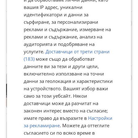
гр. София, 24 юни
вашия IP адрес, уникални
идентификатори и данни за
038906019GQ компютър
сърфиране, за персонализирани
двигател VOLKSWAGEN
реклами и съдържание, измерване на
PASSAT 5.5 1.9TDI 131кс
реклами и съдържание, анализ на
0281010941
30 €
аудиторията и подобряване на
Цената е без ДДС
услугите.
Доставчици от трети страни
гр. София, 24 юни
(183)
може също да обработват
данните ви за тези и други цели,
включително използване на точни
5K0920 километраж
данни за геолокация и характеристики
Volkswagen Golf 6
на устройството. Вашият избор важи
30 €
само за този уебсайт. Някои
Цената е без ДДС
доставчици може да разчитат на
гр. София, 24 юни
законен интерес вместо на съгласие;
имате право да възразите в
Настройки
3145550 километраж
за рекламиране
. Можете да оттеглите
Volkswagen Passat B6
съгласието си по всяко време в