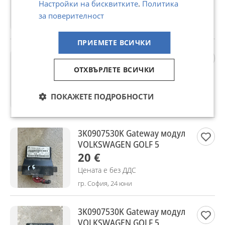
30 €
Настройки на бисквитките
.
Политика
Цената е без ДДС
за поверителност
гр. София, 24 юни
ПРИЕМЕТЕ ВСИЧКИ
3K0907530E Gateway модул
VOLKSWAGEN AUDI
ОТХВЪРЛЕТЕ ВСИЧКИ
20 €
Цената е без ДДС
ПОКАЖЕТЕ ПОДРОБНОСТИ
гр. София, 24 юни
3K0907530K Gateway модул
VOLKSWAGEN GOLF 5
20 €
Цената е без ДДС
гр. София, 24 юни
3K0907530K Gateway модул
VOLKSWAGEN GOLF 5