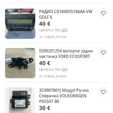
РАДИО CD1K0035186AA VW
GOLF 6
40 €
Цената е без ДДС
гр. София, 24 юни
0390201254 моторче задна
чистачка FORD ECOSPORT
40 €
Цената е без ДДС
гр. София, 24 юни
3C0907801J Модул Ръчна
Спирачка VOLKSWAGEN
PASSAT B6
30 €