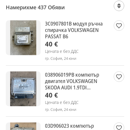
Намерихме 437 Обяви
3C0907801B модул ръчна
спирачка VOLKSWAGEN
PASSAT B6
40 €
Цената е без ДДС
гр. София, 24 юни
038906019PB компютър
двигател VOLKSWAGEN
SKODA AUDI 1.9TDI
0281012920
40 €
Цената е без ДДС
гр. София, 24 юни
03D906023 компютър