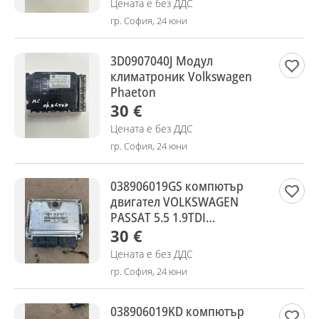
Цената е без ДДС
гр. София, 24 юни
3D0907040J Модул
климатроник Volkswagen
Phaeton
30 €
Цената е без ДДС
гр. София, 24 юни
038906019GS компютър
двигател VOLKSWAGEN
PASSAT 5.5 1.9TDI
0281010940
30 €
Цената е без ДДС
гр. София, 24 юни
038906019KD компютър