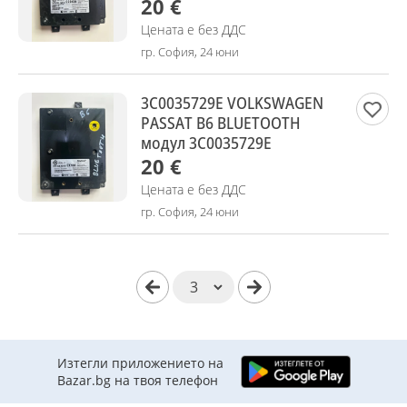
20 €
Цената е без ДДС
гр. София, 24 юни
3C0035729E VOLKSWAGEN
PASSAT B6 BLUETOOTH
модул 3C0035729E
20 €
Цената е без ДДС
гр. София, 24 юни
Изтегли приложението на
Bazar.bg на твоя телефон