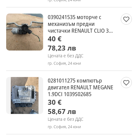
0390241535 моторче с
механизъм предни
чистачки RENAULT CLIO 3
2005-2009
40 €
78,23 лв
Цената е без ДДС
гр. София, 24 юни
0281011275 компютър
двигател RENAULT MEGANE
1.9DCI 1039S02685
30 €
58,67 лв
Цената е без ДДС
гр. София, 24 юни