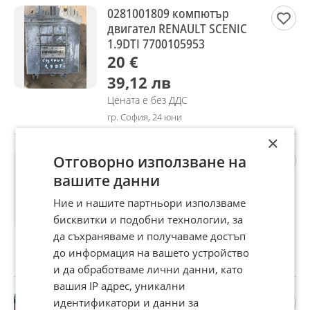
0281001809 компютър
двигател RENAULT SCENIC
1.9DTI 7700105953
20 €
39,12 лв
Цената е без ДДС
гр. София, 24 юни
×
0281011275 компютър
Отговорно използване на
двигател RENAULT SCENIC
вашите данни
1.9DCI
20 €
Ние и нашите партньори използваме
бисквитки и подобни технологии, за
39,12 лв
да съхраняваме и получаваме достъп
Цената е без ДДС
до информация на вашето устройство
гр. София, 24 юни
и да обработваме лични данни, като
вашия IP адрес, уникални
Peugeot 207 1.6 hdi 90кс
идентификатори и данни за