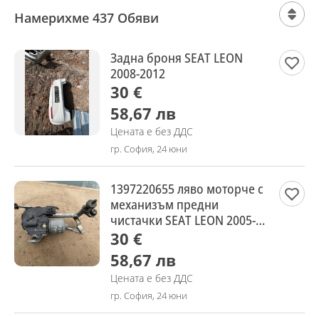
Намерихме 437 Обяви
Задна броня SEAT LEON
2008-2012
30 €
58,67 лв
Цената е без ДДС
гр. София, 24 юни
1397220655 ляво моторче с
механизъм предни
чистачки SEAT LEON 2005-
2012
30 €
58,67 лв
Цената е без ДДС
гр. София, 24 юни