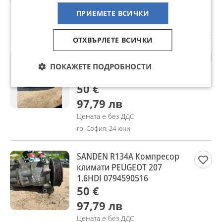
97,79 лв
ПРИЕМЕТЕ ВСИЧКИ
Цената е без ДДС
гр. София, 24 юни
ОТХВЪРЛЕТЕ ВСИЧКИ
10.0960-1187.3 ABS помпа
PEUGEOT 207 CC 00.0404-
ПОКАЖЕТЕ ПОДРОБНОСТИ
856E.0
50 €
97,79 лв
Цената е без ДДС
гр. София, 24 юни
SANDEN R134A Компресор
климати PEUGEOT 207
1.6HDI 0794590516
50 €
97,79 лв
Цената е без ДДС