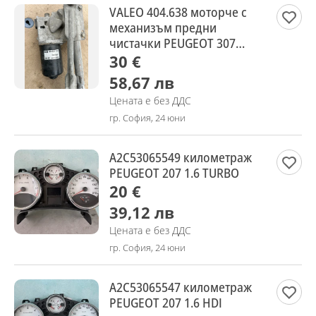
VALEO 404.638 моторче с
механизъм предни
чистачки PEUGEOT 307
3212S
30 €
58,67 лв
Цената е без ДДС
гр. София, 24 юни
A2C53065549 километраж
PEUGEOT 207 1.6 TURBO
20 €
39,12 лв
Цената е без ДДС
гр. София, 24 юни
A2C53065547 километраж
PEUGEOT 207 1.6 HDI