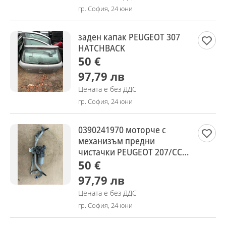
гр. София, 24 юни
заден капак PEUGEOT 307
HATCHBACK
50 €
97,79 лв
Цената е без ДДС
гр. София, 24 юни
0390241970 моторче с
механизъм предни
чистачки PEUGEOT 207/CC
2009-2015г, BOSCH
50 €
3397020877
97,79 лв
Цената е без ДДС
гр. София, 24 юни