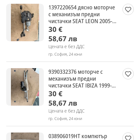
1397220654 дясно моторче
с механизъм предни
чистачки SEAT LEON 2005-
2012
30 €
58,67 лв
Цената е без ДДС
гр. София, 24 юни
9390332376 моторче с
механизъм предни
чистачки SEAT IBIZA 1999-
2001
30 €
58,67 лв
Цената е без ДДС
гр. София, 24 юни
038906019HT компютър