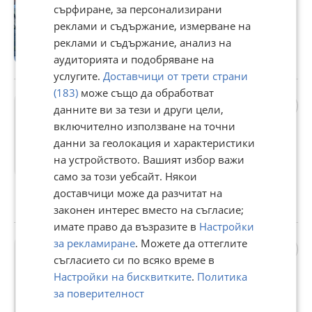
6 €
сърфиране, за персонализирани
11,73 лв
реклами и съдържание, измерване на
реклами и съдържание, анализ на
Не се начислява ДДС
аудиторията и подобряване на
гр. София, 24 юни
услугите.
Доставчици от трети страни
(183)
може също да обработват
0281013872 компютър
данните ви за тези и други цели,
двигател PEUGEOT CITROEN
включително използване на точни
1.6HDI 9664843780
данни за геолокация и характеристики
60 €
на устройството. Вашият избор важи
117,35 лв
само за този уебсайт. Някои
Цената е без ДДС
доставчици може да разчитат на
гр. София, 24 юни
законен интерес вместо на съгласие;
имате право да възразите в
Настройки
за рекламиране
. Можете да оттеглите
0281017333 компютър
двигател PEUGEOT 207
съгласието си по всяко време в
1.6HDI 9677013180
Настройки на бисквитките
.
Политика
50 €
за поверителност