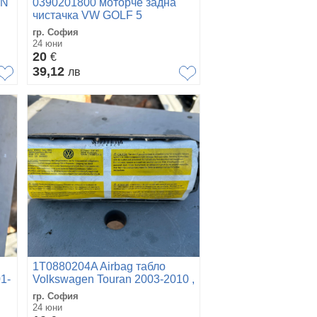
AN
0390201800 моторче задна
чистачка VW GOLF 5
1K6955711B
гр. София
24 юни
20
€
39,12
лв
1T0880204A Airbag табло
1-
Volkswagen Touran 2003-2010 ,
гр. София
24 юни