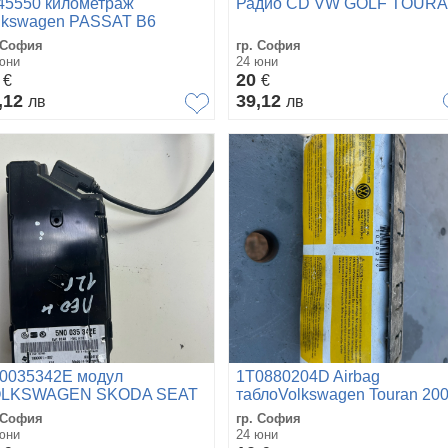
45550 километраж
Радио CD VW GOLF TOUR
lkswagen PASSAT B6
 София
гр. София
юни
24 юни
0
20
€
€
,12
39,12
лв
лв
0035342E модул
1T0880204D Airbag
LKSWAGEN SKODA SEAT
таблоVolkswagen Touran 200
2004
 София
гр. София
юни
24 юни