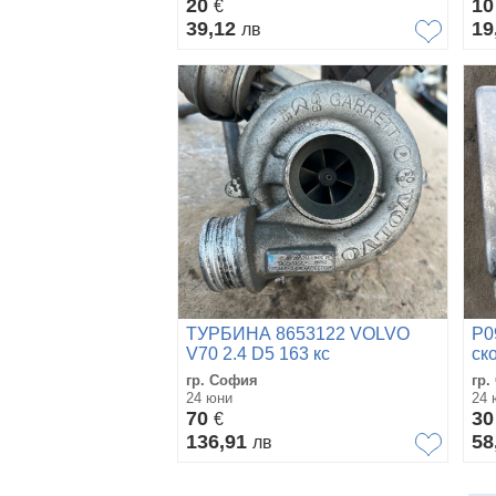
20
1
€
39,12
19
лв
ТУРБИНА 8653122 VOLVO
P0
V70 2.4 D5 163 кс
ск
T0
гр. София
гр.
24 юни
24 
70
3
€
136,91
58
лв