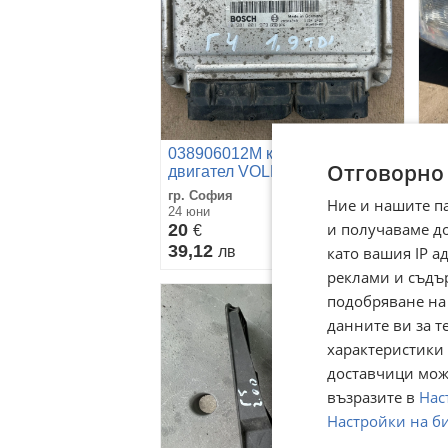
038906012M компютър
Де
Отговорно
двигател VOLKSWAGEN
6
GOLF 4 1.9TDI ALH
гр. София
гр.
Ние и нашите п
0281001979
24 юни
24 
и получаваме д
20
2
€
39,12
39
като вашия IP 
лв
реклами и съдъ
подобряване на
данните ви за т
характеристики 
доставчици може
възразите в
Нас
Настройки на б