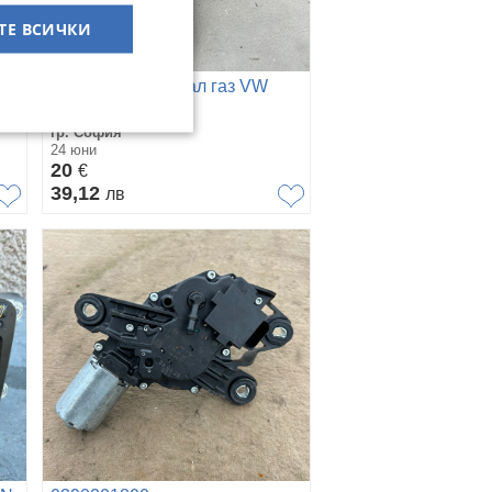
ТЕ ВСИЧКИ
0280755223 Педал газ VW
SEAT AUDI
гр. София
24 юни
20
€
39,12
лв