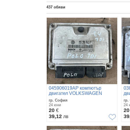
437
обяви
045906019AP компютър
03
двигател VOLKSWAGEN
дв
POLO 1.4TDI 0281010865
SK
гр. София
гр.
02
24 юни
24 
20
2
€
39,12
39
лв