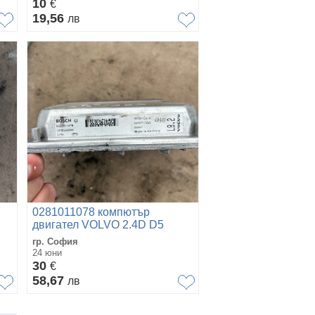
10
€
19,56
лв
0281011078 компютър
двигател VOLVO 2.4D D5
30637733A
гр. София
24 юни
30
€
58,67
лв