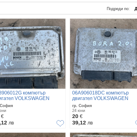
Подреди по:
Д
8906012G компютър
06A906018DC компютър
игател VOLKSWAGEN
двигател VOLKSWAGEN
ODA AUDI 1.9TDI 110 кс
BORA 2.0i 0261206180
 София
гр. София
81010128
юни
24 юни
0
20
€
€
,12
39,12
лв
лв