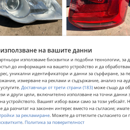
сен фар Volkswagen Passat
Десен стоп VW POLO 2012г 
 използване на вашите данни
врати
 София
гр. София
артньори използваме бисквитки и подобни технологии, за 
юни
24 юни
остъп до информация на вашето устройство и да обработва
0
20
€
€
,12
39,12
адрес, уникални идентификатори и данни за сърфиране, за 
лв
лв
ржание, измерване на реклами и съдържание, анализ на ау
 услугите.
Доставчици от трети страни (183)
може също да об
ези и други цели, включително използване на точни данни 
на устройството. Вашият избор важи само за този уебсайт. 
 да разчитат на законен интерес вместо на съгласие; имате
тройки за рекламиране
. Можете да оттеглите съгласието си 
исквитките
.
Политика за поверителност