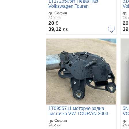
1T1723503H Педал газ
31
Volkswagen Touran
Vo
6PV008689-01
гр. София
гр.
24 юни
24 
20
2
€
39,12
39
лв
1T0955711 моторче задна
5N
чистачка VW TOURAN 2003-
VO
2010
гр. София
гр.
24 юни
24 