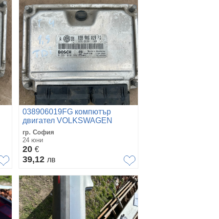
038906019FG компютър
двигател VOLKSWAGEN
GOLF 4 1.9TDI 0281010702
гр. София
24 юни
20
€
39,12
лв