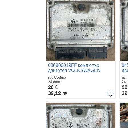
038906019FF компютър
04
двигател VOLKSWAGEN
дв
GOLF 4 1.9TDI 0281010662
PO
гр. София
гр.
24 юни
24 
20
2
€
39,12
39
лв