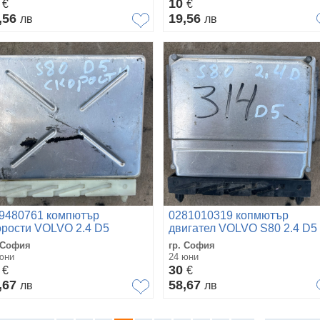
0
10
€
€
,56
19,56
лв
лв
9480761 компютър
0281010319 копмютър
орости VOLVO 2.4 D5
двигател VOLVO S80 2.4 D5
3310551
08677708A
 София
гр. София
юни
24 юни
0
30
€
€
,67
58,67
лв
лв