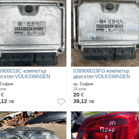
5906019C компютър
038906019FG компютър
игател VOLKSWAGEN
двигател VOLKSWAGEN
LO 1.4TDI 0281010697
GOLF 4 1.9TDI 0281010702
 София
гр. София
юни
24 юни
0
20
€
€
,12
39,12
лв
лв